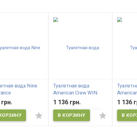
етная вода Nine
Туалетная вода
Туалетн
rance
American Crew WIN
America
AMERIC
 грн.
1 136 грн.
1 136 г
FRAGRA