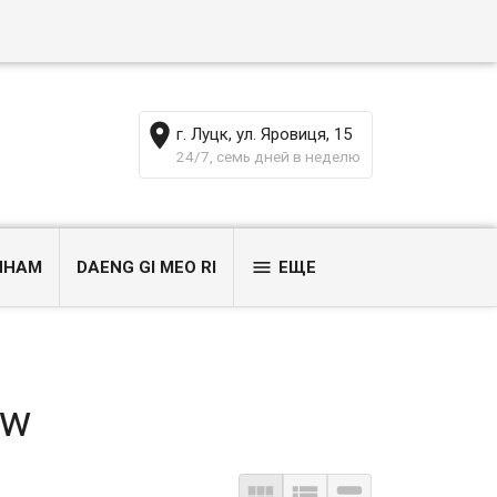
г. Луцк, ул. Яровиця, 15
24/7, семь дней в неделю
ИНАМ
DAENG GI MEO RI
ЕЩЕ
ew