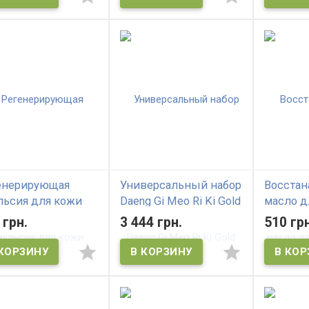
енерирующая
Универсальный набор
Восста
льсия для кожи
Daeng Gi Meo Ri Ki Gold
масло д
овы против
Premium Hair Care Set
DAENG G
 грн.
3 444 грн.
510 грн
адения волос
Yellow B
NG GI MEO RI
Serum