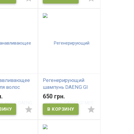
навливающее
Регенерирующий
ля волос
шампунь DAENG GI
I MEO RI
MEO RI Vitalizing
.
650 грн.
lossom Hair Oil
Shampoo
Восстанавлиющий шампунь
(без индивидуальной
упаковки), 500мл / DAENG GI
MEO RI Vitalizing Shampoo