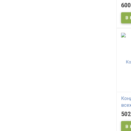
вып
600
DAE
Yell
Sha
Кон
все
DAE
502
Dam 
Hair