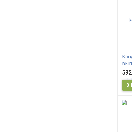
Кон
вып
сул
592
MEOR
Trea