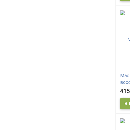
Мас
вос
вол
415
RI H
Mas