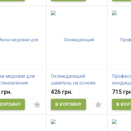
ка медовая для
Охлаждающий
Профес
становления
шампунь на основе
кондиц
ос DAENG GI MEO
чайного дерева Daeng
окраше
 грн.
426 грн.
715 грн
oney Intensive Hair
Gi Meo Ri naturalon Tea
Daeng Gi
k
Tree Cool Shampoo
Professi
Hair Tre