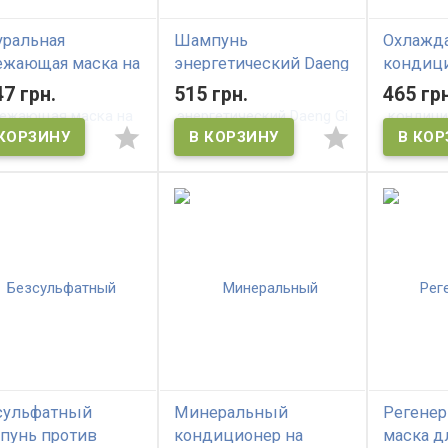
уральная
Шампунь
Охлажд
ежающая маска на
энергетический Daeng
кондици
ове чайного
Gi Meo Ri KI GOLD
основе 
47 грн.
515 грн.
465 грн
ева DAENG GI MEO
Energizing Shampoo
дерева 
ea Tree Cool Hair
RI Natura
k
Cool Tre
сульфатный
Минеральный
Регене
пунь против
кондиционер на
маска д