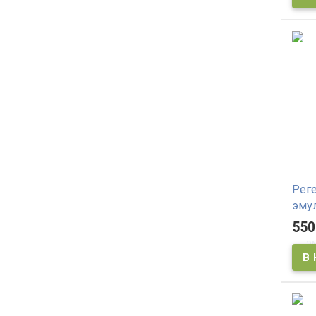
Рег
эму
гол
550
вып
DAE