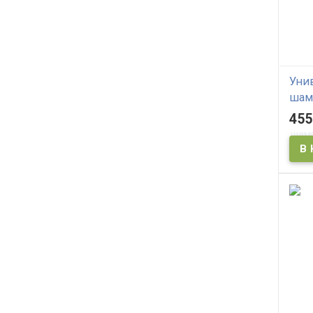
Уни
шам
Ri K
455
Sha