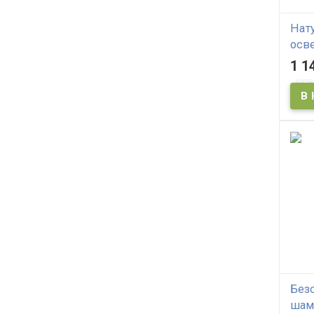
Нат
осв
осн
1 1
дер
RI T
Pac
Без
шам