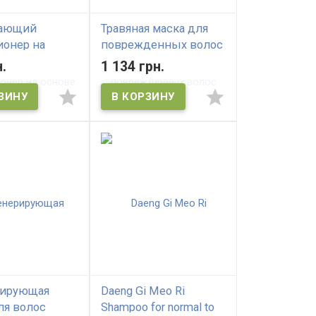
ающий
Травяная маска для
онер на
поврежденных волос
чайного
Daeng Gi Meo Ri
.
1 134 грн.
DAENG GI MEO
Oriental Hair Pack For
lon Tea Tree
Damaged Hair
atment
рирующая
Daeng Gi Meo Ri
ля волос
Shampoo for normal to