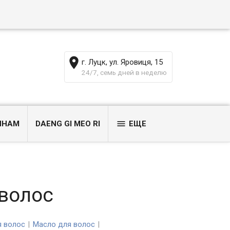
г. Луцк, ул. Яровиця, 15
24/7, семь дней в неделю
ИНАМ
DAENG GI MEO RI
ЕЩЕ
волос
я волос
Масло для волос