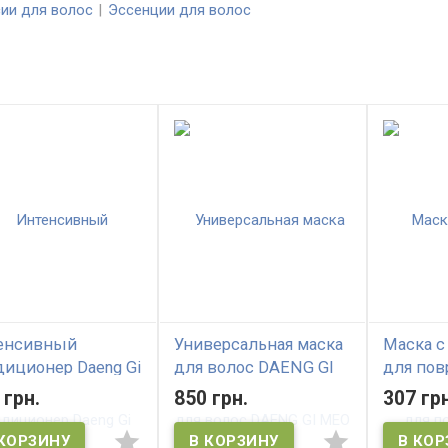
ии для волос
Эссенции для волос
енсивный
Универсальная маска
Маска с
диционер Daeng Gi
для волос DAENG GI
для по
Ri KI GOLD
MEO RI Ki Gold
волосс 
 грн.
850 грн.
307 грн
ium Treatment
Premium Hair Mask
RI Egg Pl
Hair Pac