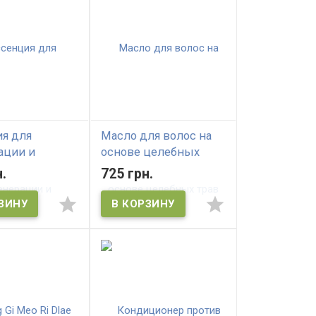
я для
Масло для волос на
ации и
основе целебных
ния волос
трав Daeng Gi Meo Ri
.
725 грн.
 Meo Ri
Professional Herbal
ng Hair Essence
therapy essence oil