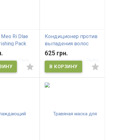
 Meo Ri Dlae
Кондиционер против
ishing Pack
выпадения волос
ивная
Daeng Gi Meo Ri Dlae
.
625 грн.
ьная маска
Soo Anti-Hair Loss
Treatment