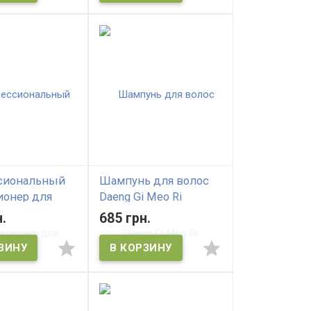
сиональный
Шампунь для волос
ионер для
Daeng Gi Meo Ri
нных волос
Professional Honey
.
685 грн.
 Meo Ri
Therapy Shampoo
onal Herbal
atment