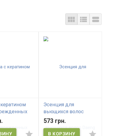
 кератином
Эсенция для
врежденных
вьющихся волос
DAENG GI MEO
Daeng Gi Meo Ri Han All
.
573 грн.
anet Keratin
Lim Curling Essence
k, 200ml