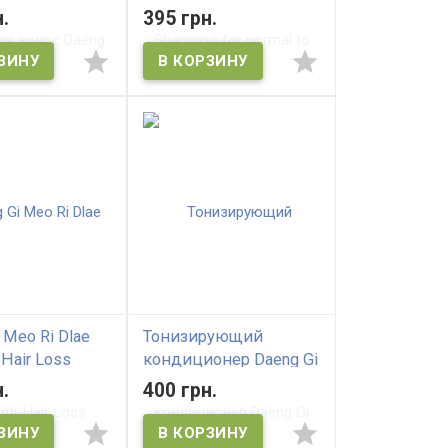
 Meo Ri
dry Scalp Шампунь
.
395 грн.
g Nutrition Hair
для нормальных и
сухих волос
 Meo Ri Dlaе
Тонизирующий
-Hair Loss
кондиционер Daeng Gi
o Шампунь
Meo Ri ChungEun
.
400 грн.
 выпадения
Conditioner