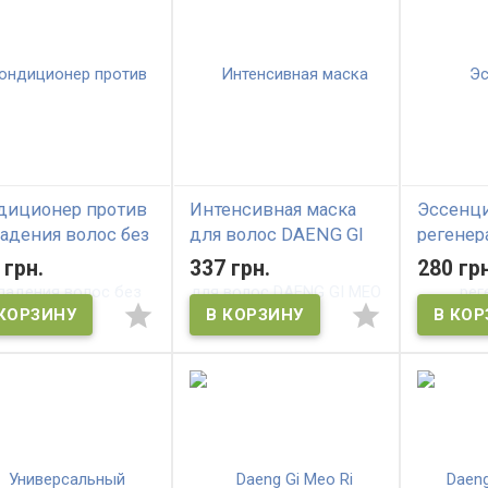
диционер против
Интенсивная маска
Эссенци
адения волос без
для волос DAENG GI
регенер
ьфатов DAENG GI
MEO RI Yellow Blossom
увлажне
 грн.
337 грн.
280 грн
I Yellow Blossom
Intensive Hair Mask
Daeng Gi
tment
Vitalizi