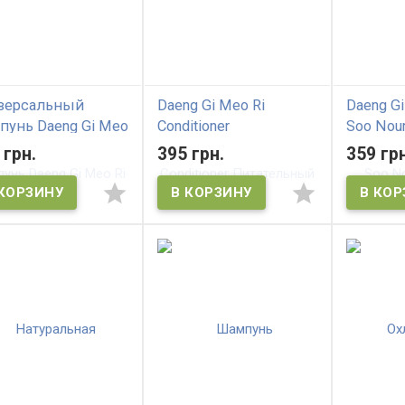
версальный
Daeng Gi Meo Ri
Daeng Gi
пунь Daeng Gi Meo
Conditioner
Soo Nour
I GOLD Premium
Питательный
Интенс
 грн.
395 грн.
359 грн
mpoo
кондиционер для
питател
всех типов волос