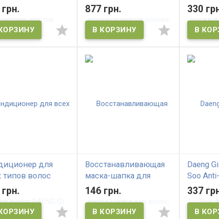
адения волос
основе целебных
Daeng Gi
 грн.
877 грн.
330 грн
NG GI MEO RI
трав DAENG GI MEO RI
Vitalizin
ow Blossom
Mineral Herbal
Pack
mpoo
Treatment
диционер для
Восстанавливающая
Daeng Gi
х типов волос
маска-шапка для
Soo Anti
NG GI MEO RI Ja
волос Daeng Gi Meo Ri
Shampo
 грн.
146 грн.
337 грн
Hwa Conditioner all
Vitalizing Hair Cap
против
волос