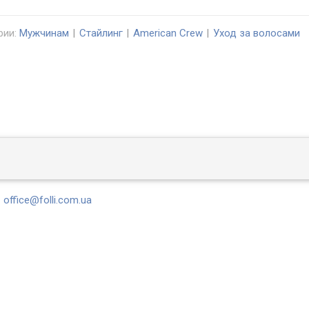
рии:
Мужчинам
Стайлинг
American Crew
Уход за волосами
office@folli.com.ua