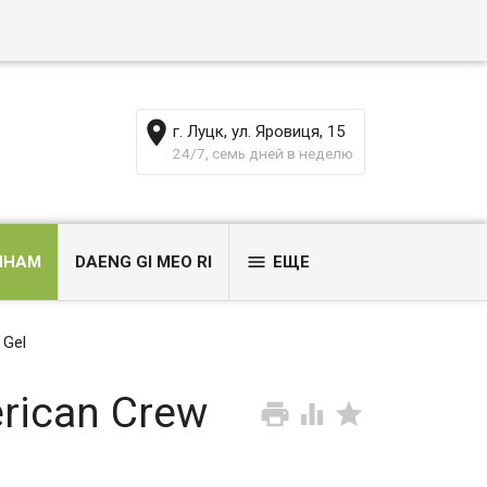
г. Луцк, ул. Яровиця, 15
24/7, семь дней в неделю
ИНАМ
DAENG GI MEO RI
ЕЩЕ
 Gel
rican Crew