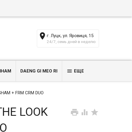
г. Луцк, ул. Яровиця, 15
24/7, семь дней в неделю
ИНАМ
DAENG GI MEO RI
ЕЩЕ
 SHAM + FRM CRM DUO
THE LOOK
UO